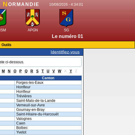
N
e
ORMANDIE
10/08/2026 -
4:34:01
HSM
APGN
SG
Le numéro 015 de Généalogie en Norma
Outils
Identitfiez-vous
ste ci-dessous.
M
N
O
P
Q
R
S
T
U
V
W
X
Y
Z
Canton
Forges-les-Eaux
Honfleur
Honfleur
Trévières
Saint-Malo-de-la-Lande
Verneuil-sur-Avre
Gournay-en-Bray
Saint-Hilaire-du-Harcouët
Valognes
Caen
Bolbec
Yvetot