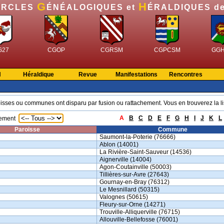
G
H
ERCLES
ÉNÉALOGIQUES et
ÉRALDIQUES d
G27
CGOP
CGRSM
CGPCSM
GG
N
Héraldique
Revue
Manifestations
Rencontres
isses ou communes ont disparu par fusion ou rattachement. Vous en trouverez la li
A
B
C
D
E
F
G
H
I
J
K
L
tement
Paroisse
Commune
Saumont-la-Poterie (76666)
Ablon (14001)
La Rivière-Saint-Sauveur (14536)
Aignerville (14004)
Agon-Coutainville (50003)
Tillières-sur-Avre (27643)
Gournay-en-Bray (76312)
Le Mesnillard (50315)
Valognes (50615)
Fleury-sur-Orne (14271)
Trouville-Alliquerville (76715)
Allouville-Bellefosse (76001)