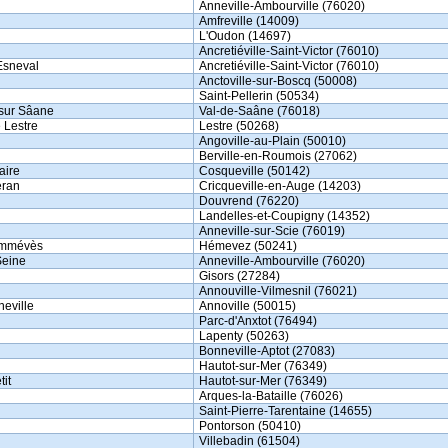
Anneville-Ambourville (76020)
Amfreville (14009)
L'Oudon (14697)
Ancretiéville-Saint-Victor (76010)
'Esneval
Ancretiéville-Saint-Victor (76010)
Anctoville-sur-Boscq (50008)
Saint-Pellerin (50534)
 sur Sâane
Val-de-Saâne (76018)
 Lestre
Lestre (50268)
Angoville-au-Plain (50010)
Berville-en-Roumois (27062)
aire
Cosqueville (50142)
éran
Cricqueville-en-Auge (14203)
Douvrend (76220)
Landelles-et-Coupigny (14352)
Anneville-sur-Scie (76019)
ammévès
Hémevez (50241)
Seine
Anneville-Ambourville (76020)
Gisors (27284)
Annouville-Vilmesnil (76021)
neville
Annoville (50015)
Parc-d'Anxtot (76494)
Lapenty (50263)
Bonneville-Aptot (27083)
Hautot-sur-Mer (76349)
tit
Hautot-sur-Mer (76349)
Arques-la-Bataille (76026)
Saint-Pierre-Tarentaine (14655)
Pontorson (50410)
Villebadin (61504)