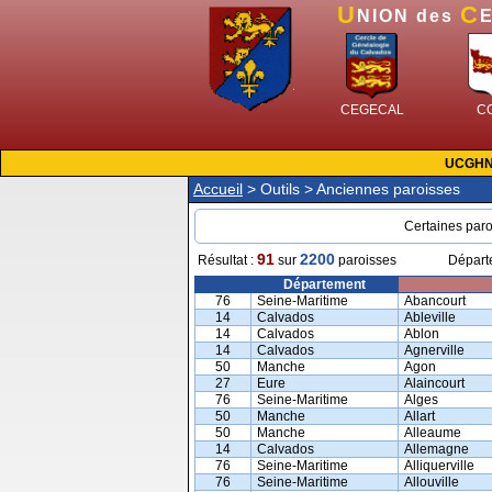
U
C
NION des
CEGECAL
C
UCGH
Accueil
> Outils > Anciennes paroisses
Certaines paro
91
2200
Résultat :
sur
paroisses
Dépar
Département
76
Seine-Maritime
Abancourt
14
Calvados
Ableville
14
Calvados
Ablon
14
Calvados
Agnerville
50
Manche
Agon
27
Eure
Alaincourt
76
Seine-Maritime
Alges
50
Manche
Allart
50
Manche
Alleaume
14
Calvados
Allemagne
76
Seine-Maritime
Alliquerville
76
Seine-Maritime
Allouville