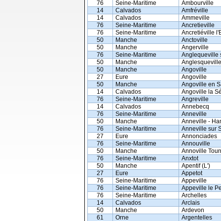
76
Seine-Maritime
Ambourville
14
Calvados
Amfréville
14
Calvados
Ammeville
76
Seine-Maritime
Ancretieville
76
Seine-Maritime
Ancretiéville l
50
Manche
Anctoville
50
Manche
Angerville
76
Seine-Maritime
Anglequeville
50
Manche
Anglesqueville
50
Manche
Angoville
27
Eure
Angoville
50
Manche
Angoville en S
14
Calvados
Angoville la S
76
Seine-Maritime
Angreville
14
Calvados
Annebecq
76
Seine-Maritime
Anneville
50
Manche
Anneville - H
76
Seine-Maritime
Anneville sur 
27
Eure
Annonciades
76
Seine-Maritime
Annouville
50
Manche
Annoville Tour
76
Seine-Maritime
Anxtot
50
Manche
Apentif (L')
27
Eure
Appetot
76
Seine-Maritime
Appeville
76
Seine-Maritime
Appeville le Pe
76
Seine-Maritime
Archelles
14
Calvados
Arclais
50
Manche
Ardevon
61
Orne
Argentelles