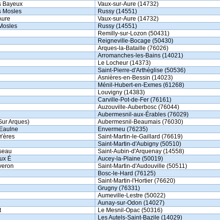
s Bayeux
Vaux-sur-Aure (14732)
s Mosles
Russy (14551)
Aure
Vaux-sur-Aure (14732)
Mosles
Russy (14551)
Remilly-sur-Lozon (50431)
Reigneville-Bocage (50430)
Arques-la-Bataille (76026)
Arromanches-les-Bains (14021)
Le Locheur (14373)
Saint-Pierre-d'Arthéglise (50536)
Asnières-en-Bessin (14023)
Ménil-Hubert-en-Exmes (61268)
Louvigny (14383)
Carville-Pot-de-Fer (76161)
Auzouville-Auberbosc (76044)
Aubermesnil-aux-Érables (76029)
Sur Arques)
Aubermesnil-Beaumais (76030)
 Eaulne
Envermeu (76235)
 Yères
Saint-Martin-le-Gaillard (76619)
Saint-Martin-d'Aubigny (50510)
seau
Saint-Aubin-d'Arquenay (14558)
Aux É
Aucey-la-Plaine (50019)
veron
Saint-Martin-d'Audouville (50511)
Bosc-le-Hard (76125)
Saint-Martin-l'Hortier (76620)
Grugny (76331)
Aumeville-Lestre (50022)
Aunay-sur-Odon (14027)
t
Le Mesnil-Opac (50316)
Les Autels-Saint-Bazile (14029)