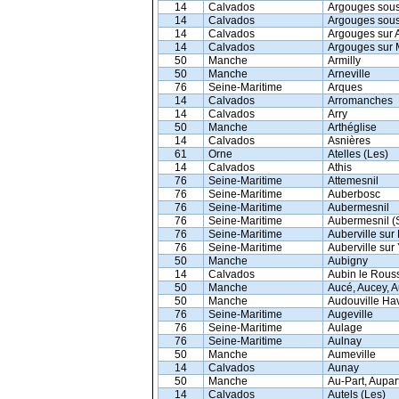
14
Calvados
Argouges sou
14
Calvados
Argouges sou
14
Calvados
Argouges sur 
14
Calvados
Argouges sur 
50
Manche
Armilly
50
Manche
Arneville
76
Seine-Maritime
Arques
14
Calvados
Arromanches
14
Calvados
Arry
50
Manche
Arthéglise
14
Calvados
Asnières
61
Orne
Atelles (Les)
14
Calvados
Athis
76
Seine-Maritime
Attemesnil
76
Seine-Maritime
Auberbosc
76
Seine-Maritime
Aubermesnil
76
Seine-Maritime
Aubermesnil (
76
Seine-Maritime
Auberville sur
76
Seine-Maritime
Auberville sur
50
Manche
Aubigny
14
Calvados
Aubin le Rous
50
Manche
Aucé, Aucey, 
50
Manche
Audouville Ha
76
Seine-Maritime
Augeville
76
Seine-Maritime
Aulage
76
Seine-Maritime
Aulnay
50
Manche
Aumeville
14
Calvados
Aunay
50
Manche
Au-Part, Aupar
14
Calvados
Autels (Les)