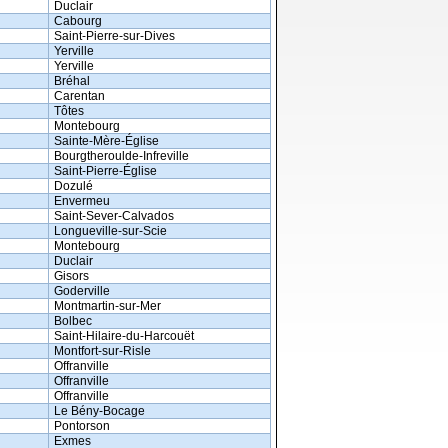
Duclair
Cabourg
Saint-Pierre-sur-Dives
Yerville
Yerville
Bréhal
Carentan
Tôtes
Montebourg
Sainte-Mère-Église
Bourgtheroulde-Infreville
Saint-Pierre-Église
Dozulé
Envermeu
Saint-Sever-Calvados
Longueville-sur-Scie
Montebourg
Duclair
Gisors
Goderville
Montmartin-sur-Mer
Bolbec
Saint-Hilaire-du-Harcouët
Montfort-sur-Risle
Offranville
Offranville
Offranville
Le Bény-Bocage
Pontorson
Exmes