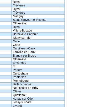
Ryes
Trévières
Ryes
Trévières
Marigny
Saint-Sauveur-le-Vicomte
Offranville
Ryes
Villers-Bocage
Barneville-Carteret
Isigny-sur-Mer
Gacé
Caen
Ourville-en-Caux
Fauville-en-Caux
Blangy-sur-Bresle
Offranville
Envermeu
Eu
Périers
Ouistreham
Pontorson
Montebourg
Bellencombre
Neufchâtel-en-Bray
Clères
Quettehou
Aunay-sur-Odon
Tessy-sur-Vire
Livarot