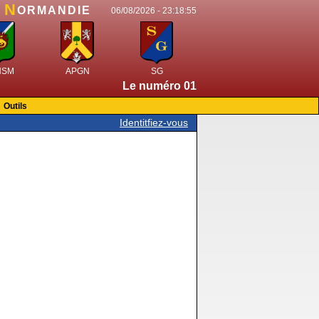
N
e
ORMANDIE
06/08/2026 -
23:18:55
HSM
APGN
SG
Le numéro 015 de Généalogie en Norma
Outils
Identitfiez-vous