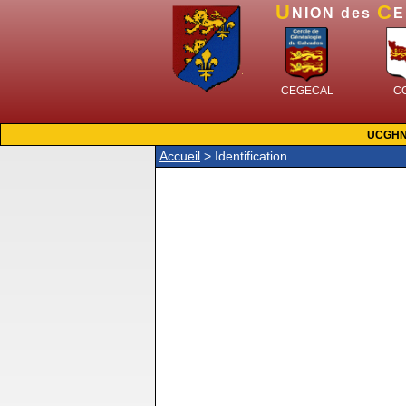
U
C
NION des
CEGECAL
C
UCGH
Accueil
> Identification