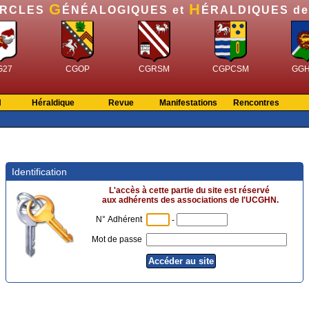
G
H
ERCLES
ÉNÉALOGIQUES et
ÉRALDIQUES d
G27
CGOP
CGRSM
CGPCSM
GG
N
Héraldique
Revue
Manifestations
Rencontres
Identification
L'accès à cette partie du site est réservé
aux adhérents des associations de l'UCGHN.
N° Adhérent
-
Mot de passe